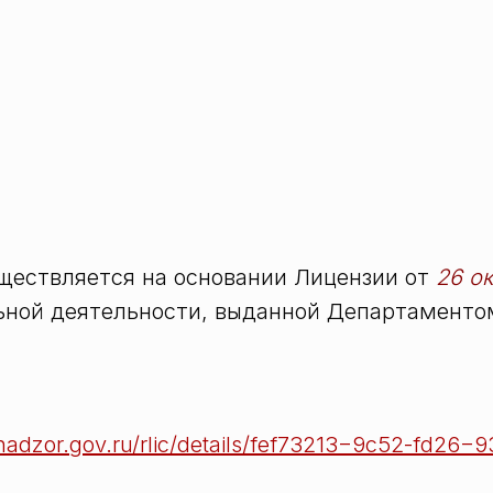
ществляется на основании Лицензии от
26 о
ной деятельности, выданной Департаментом
brnadzor.gov.ru/rlic/details/fef73213−9c52-fd26