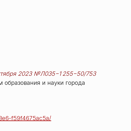
ктября 2023 №Л035−1 255−50/753
 образования и науки города
−93e6-f59f4675ac5a/