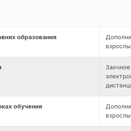
овнях образования
Дополни
взрослы
я
Заочное
электро
дистанц
оках обучения
Дополни
взрослых